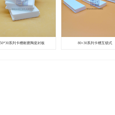
50*30系列卡槽耐磨陶瓷衬板
80×30系列卡槽互锁式