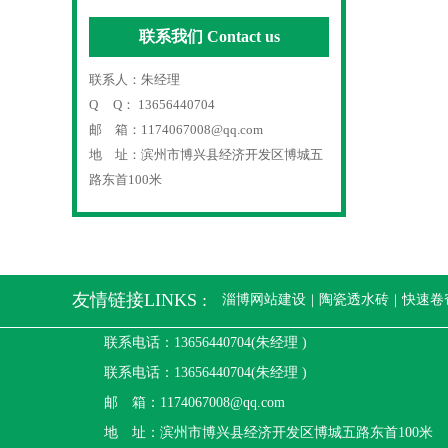
联系我们 Contact us
联系人：朱经理
Q     Q：
 13656440704
邮 箱：1174067008@qq.com
地 址：滨州市博兴县经济开发区博城五
路东首100米
友情链接LINKS :
淄博网站建设
｜
陶瓷透水砖
｜
快速卷
联系电话：13656440704(朱经理 )
联系电话：13656440704(朱经理 )
邮 箱：1174067008@qq.com
地 址：滨州市博兴县经济开发区博城五路东首100米