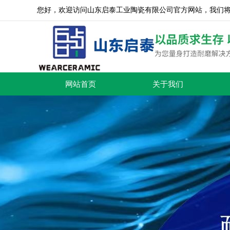
您好，欢迎访问山东启泰工业陶瓷有限公司官方网站，我们
网站首页
关于我们