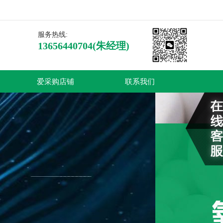
服务热线:
13656440704(朱经理)
爱采购店铺
联系我们