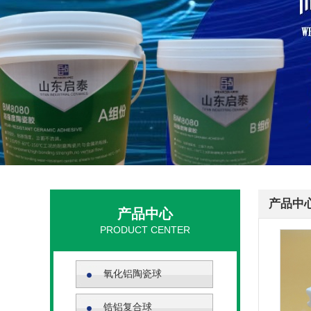
产品中
产品中心
PRODUCT CENTER
氧化铝陶瓷球
锆铝复合球