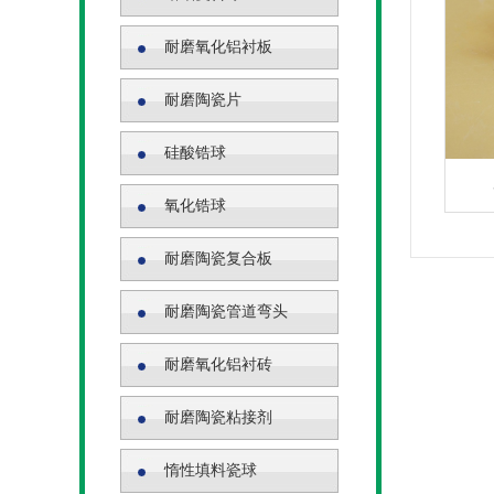
耐磨氧化铝衬板
耐磨陶瓷片
硅酸锆球
氧化锆球
耐磨陶瓷复合板
耐磨陶瓷管道弯头
耐磨氧化铝衬砖
耐磨陶瓷粘接剂
惰性填料瓷球